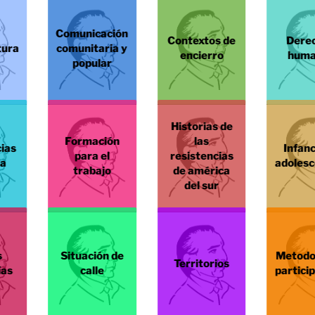
Comunicación
Contextos de
Dere
tura
comunitaria y
encierro
huma
popular
Historias de
Formación
las
ias
Infanc
para el
resistencias
la
adolesc
trabajo
de américa
del sur
s
Situación de
Metodo
Territorios
ías
calle
partici