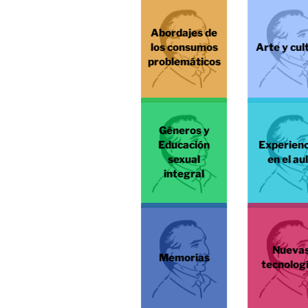
Abordajes de
los consumos
Arte y cul
problemáticos
Géneros y
Educación
Experienc
sexual
en el au
integral
Nueva
Memorias
tecnolog