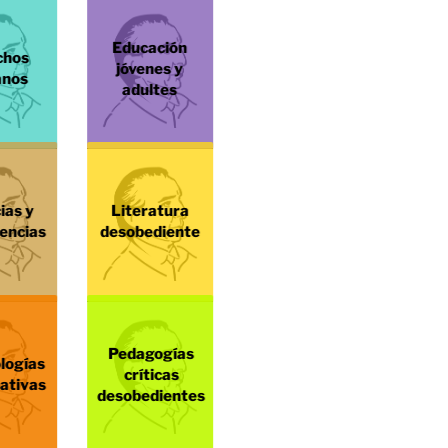
Educación
chos
jóvenes y
nos
adultes
ias y
Literatura
encias
desobediente
Pedagogías
logías
críticas
pativas
desobedientes