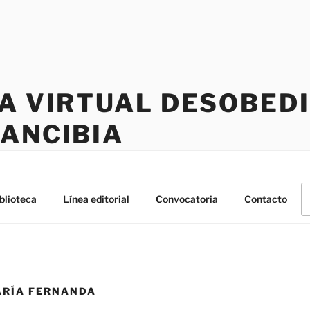
CA VIRTUAL DESOBED
RANCIBIA
B
blioteca
Línea editorial
Convocatoria
Contacto
po
ARÍA FERNANDA