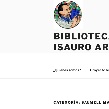
Saltar
al
contenido
BIBLIOTE
ISAURO A
¿Quiénes somos?
Proyecto bi
CATEGORÍA:
SAUMELL M