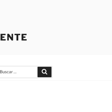
IENTE
uscar
Buscar
r: