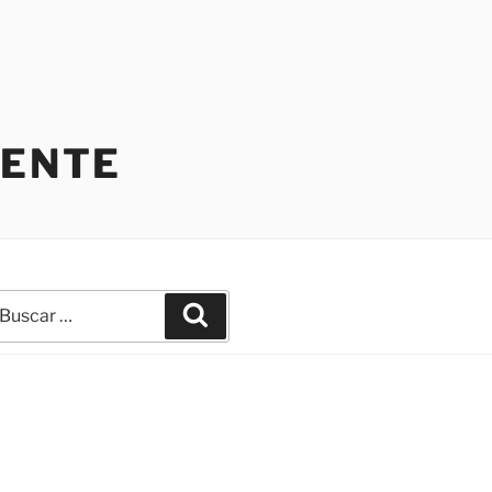
IENTE
uscar
Buscar
r: