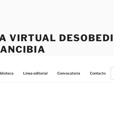
CA VIRTUAL DESOBED
RANCIBIA
B
blioteca
Línea editorial
Convocatoria
Contacto
po