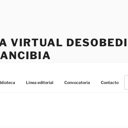
CA VIRTUAL DESOBED
RANCIBIA
B
blioteca
Línea editorial
Convocatoria
Contacto
po