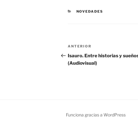
CATEGORÍAS
NOVEDADES
Navegación
Entrada
ANTERIOR
de
anterior:
Isauro. Entre historias y sueño
(Audiovisual)
entradas
Funciona gracias a WordPress