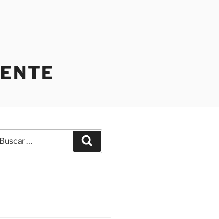
IENTE
uscar
Buscar
r: