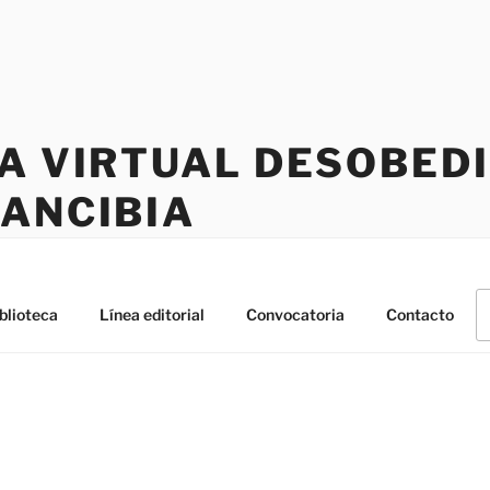
CA VIRTUAL DESOBED
RANCIBIA
B
blioteca
Línea editorial
Convocatoria
Contacto
po