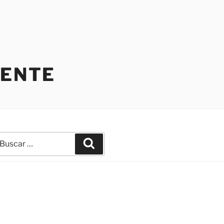
IENTE
uscar
Buscar
r: