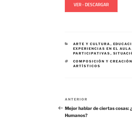
VER - DESCARGAR
CATEGORÍAS
ARTE Y CULTURA
,
EDUCACI
EXPERIENCIAS EN EL AULA
PARTICIPATIVAS
,
SITUACI
ETIQUETAS
COMPOSICIÓN Y CREACIÓ
ARTÍSTICOS
Navegación
Entrada
ANTERIOR
de
anterior:
Mejor hablar de ciertas cosas
Humanos?
entradas