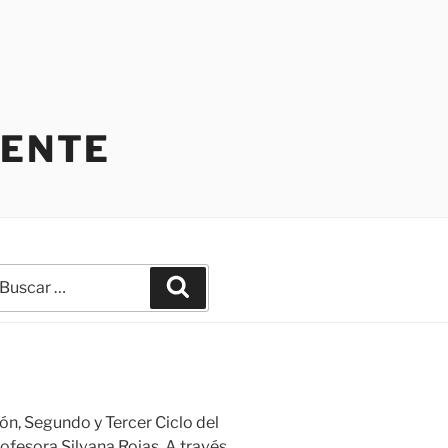
IENTE
uscar
Buscar
r:
ión, Segundo y Tercer Ciclo del
ofesora Silvana Rojas. A través