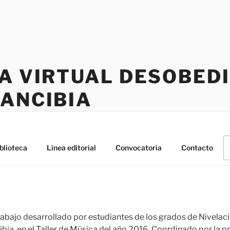
CA VIRTUAL DESOBED
RANCIBIA
B
blioteca
Línea editorial
Convocatoria
Contacto
po
trabajo desarrollado por estudiantes de los grados de Nivelac
ia, en el Taller de Música del año 2016. Coordinado por la pr