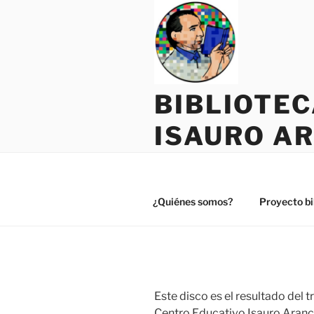
Saltar
al
contenido
BIBLIOTE
ISAURO A
¿Quiénes somos?
Proyecto bi
Este disco es el resultado del 
Centro Educativo Isauro Arancib