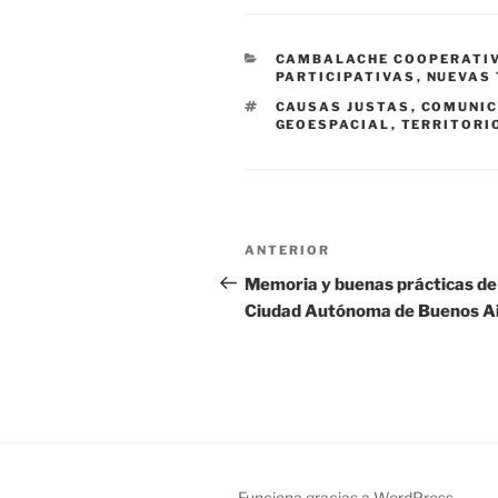
CATEGORÍAS
CAMBALACHE COOPERATIV
PARTICIPATIVAS
,
NUEVAS
ETIQUETAS
CAUSAS JUSTAS
,
COMUNIC
GEOESPACIAL
,
TERRITORI
Navegación
Entrada
ANTERIOR
de
anterior:
Memoria y buenas prácticas de 
Ciudad Autónoma de Buenos Ai
entradas
Funciona gracias a WordPress