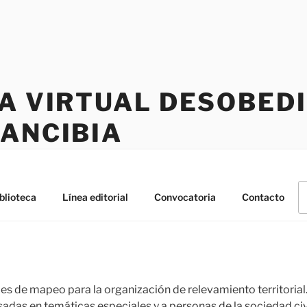
CA VIRTUAL DESOBED
RANCIBIA
B
blioteca
Línea editorial
Convocatoria
Contacto
po
es de mapeo para la organización de relevamiento territorial.
adas en temáticas especiales y a personas de la sociedad civ