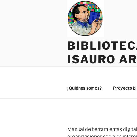
Saltar
al
contenido
BIBLIOTE
ISAURO A
¿Quiénes somos?
Proyecto bi
Manual de herramientas digital
organizaciones sociales interes