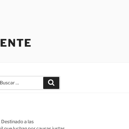
IENTE
uscar
Buscar
r:
 Destinado a las
il que luchan por causas justas,