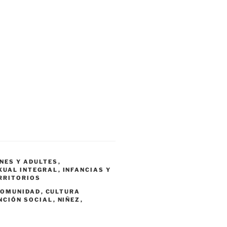
NES Y ADULTES
,
XUAL INTEGRAL
,
INFANCIAS Y
RRITORIOS
COMUNIDAD
,
CULTURA
NCIÓN SOCIAL
,
NIÑEZ
,