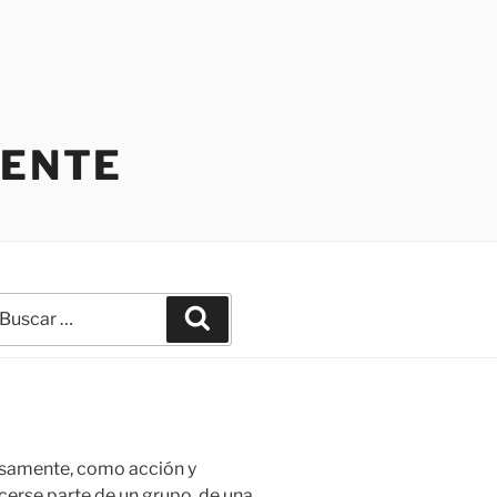
IENTE
uscar
Buscar
r:
isamente, como acción y
ocerse parte de un grupo, de una