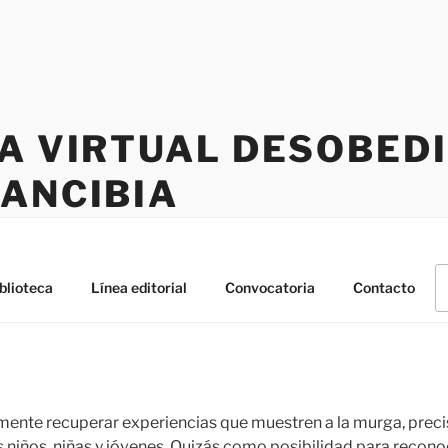
CA VIRTUAL DESOBED
RANCIBIA
B
blioteca
Línea editorial
Convocatoria
Contacto
po
ente recuperar experiencias que muestren a la murga, prec
s niños, niñas y jóvenes. Quizás como posibilidad para recon