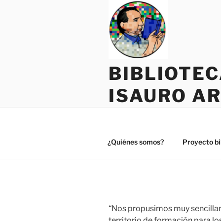
Saltar
al
contenido
BIBLIOTE
ISAURO A
¿Quiénes somos?
Proyecto bi
“Nos propusimos muy sencillam
territorio de formación para lo