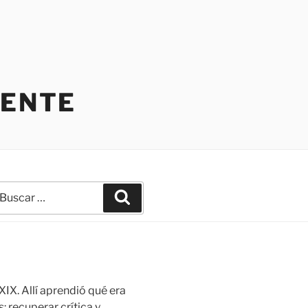
IENTE
uscar
Buscar
r:
IX. Allí aprendió qué era
 recuperar crítica y