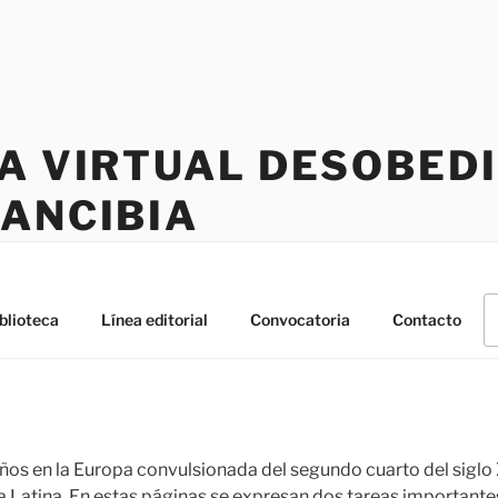
CA VIRTUAL DESOBED
RANCIBIA
B
blioteca
Línea editorial
Convocatoria
Contacto
po
ños en la Europa convulsionada del segundo cuarto del siglo X
 Latina. En estas páginas se expresan dos tareas importantes: