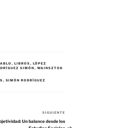
PABLO
,
LIBROS
,
LÓPEZ
DRÍGUEZ SIMÓN
,
WAINSZTOK
AS
,
SIMÓN RODRÍGUEZ
SIGUIENTE
Siguiente
entrada
bjetividad: Un balance desde los