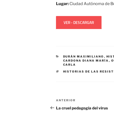
Lugar:
Ciudad Autónoma de B
VER - DESCARGAR
CATEGORÍAS
DURÁN MAXIMILIANO
,
HIS
CARDONA DIANA MARÍA
,
O
CARLA
ETIQUETAS
HISTORIAS DE LAS RESIS
Navegación
Entrada
ANTERIOR
de
anterior:
La cruel pedagogía del virus