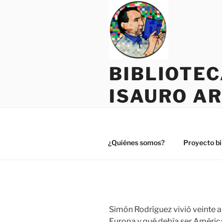
Saltar
al
contenido
BIBLIOTE
ISAURO A
¿Quiénes somos?
Proyecto bi
Simón Rodríguez vivió veinte a
Europa y qué debía ser América